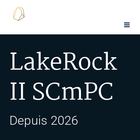
Skip
to
content
LakeRock
II SCmPC
Depuis 2026