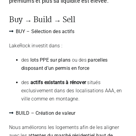
premiums et plus sa liquidité est élevée.
Buy → Build → Sell
BUY – Sélection des actifs
LakeRock investit dans :
des
lots PPE sur plans
ou des
parcelles
disposant d’un permis en force
des
actifs existants à rénover
s
itués
exclusivement dans des localisations AAA, en
ville comme en montagne.
BUILD – Création de valeur
Nous améliorons les logements afin de les aligner
avec les
attentes du marché résidentiel haut de